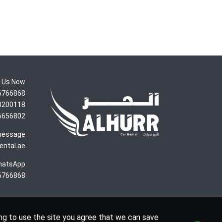
l Us Now
766868+
200118+
656802+
 message
ental.ae
hatsApp
6766868
ng to use the site you agree that we can save