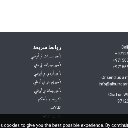
روابط سريعة
Cal
97126
تأجير سيارات في أبوظبي
971503
تأجير سيارات في دبي
971566
تأجير أودي في أبوظبي
Or send us a
تأجير إم جي في أبوظبي
info@alhurrcarr
تأجير نيسان في أبوظبي
Chat on W
الشروط والأحكام
9712
المقالات
الأسئلة الشائعة
سياسة الخصوصية
s cookies to give you the best possible experience. By continui